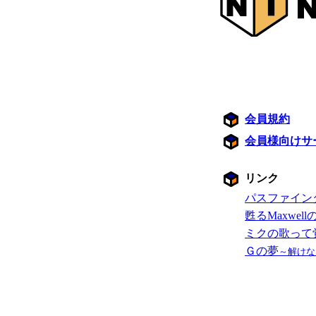
会員規約
会員様向けサ
リンク
パスファイン
甦るMaxwel
ミクの歌って
Ｇの夢
～解けな